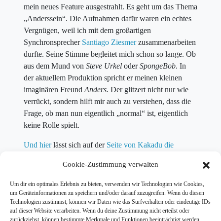
mein neues Feature ausgestrahlt. Es geht um das Thema
„Anderssein“. Die Aufnahmen dafür waren ein echtes
Vergnügen, weil ich mit dem großartigen
Synchronsprecher
Santiago Ziesmer
zusammenarbeiten
durfte. Seine Stimme begleitet mich schon so lange. Ob
aus dem Mund von
Steve Urkel
oder
SpongeBob
. In
der aktuellem Produktion spricht er meinen kleinen
imaginären Freund
Anders.
Der glitzert nicht nur wie
verrückt, sondern hilft mir auch zu verstehen, dass die
Frage, ob man nun eigentlich „normal“ ist, eigentlich
keine Rolle spielt.
Und hier
lässt sich auf der
Seite von Kakadu die
Sendung nachhören
.
Cookie-Zustimmung verwalten
Um dir ein optimales Erlebnis zu bieten, verwenden wir Technologien wie Cookies,
um Geräteinformationen zu speichern und/oder darauf zuzugreifen. Wenn du diesen
Technologien zustimmst, können wir Daten wie das Surfverhalten oder eindeutige IDs
auf dieser Website verarbeiten. Wenn du deine Zustimmung nicht erteilst oder
zurückziehst, können bestimmte Merkmale und Funktionen beeinträchtigt werden.