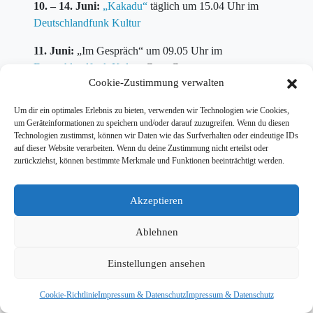
10. – 14. Juni:
„Kakadu“
täglich um 15.04 Uhr im
Deutschlandfunk Kultur
11. Juni:
„Im Gespräch“ um 09.05 Uhr im
Deutschlandfunk Kultu
r, Gast: Curse
Cookie-Zustimmung verwalten
22. Juni:
Moderation Verleihung
Um dir ein optimales Erlebnis zu bieten, verwenden wir Technologien wie Cookies,
„Medienkompetenzpreis“
beim
MDR
in Leipzig
um Geräteinformationen zu speichern und/oder darauf zuzugreifen. Wenn du diesen
Technologien zustimmst, können wir Daten wie das Surfverhalten oder eindeutige IDs
auf dieser Website verarbeiten. Wenn du deine Zustimmung nicht erteilst oder
zurückziehst, können bestimmte Merkmale und Funktionen beeinträchtigt werden.
Akzeptieren
© 2026 Tim Wiese |
Kontakt
|
Impressum & Datenschutz
| Website:
Dailyhero
Ablehnen
Einstellungen ansehen
Cookie-Richtlinie
Impressum & Datenschutz
Impressum & Datenschutz