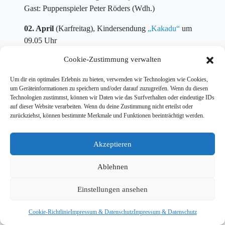
Gast: Puppenspieler Peter Röders (Wdh.)
02. April
(Karfreitag), Kindersendung
„Kakadu“
um
09.05 Uhr
Cookie-Zustimmung verwalten
04. April
(Ostersonntag), Kindersendung
„Kakadu“
um 09.05 Uhr
Um dir ein optimales Erlebnis zu bieten, verwenden wir Technologien wie Cookies,
um Geräteinformationen zu speichern und/oder darauf zuzugreifen. Wenn du diesen
07. April
, Talksendung
„Im Gespräch“
um 09.05 Uhr,
Technologien zustimmst, können wir Daten wie das Surfverhalten oder eindeutige IDs
Gast:
Philipp Lahm
auf dieser Website verarbeiten. Wenn du deine Zustimmung nicht erteilst oder
zurückziehst, können bestimmte Merkmale und Funktionen beeinträchtigt werden.
Akzeptieren
Ablehnen
© 2026 Tim Wiese |
Kontakt
|
Impressum & Datenschutz
| Website:
Dailyhero
Einstellungen ansehen
Cookie-Richtlinie
Impressum & Datenschutz
Impressum & Datenschutz