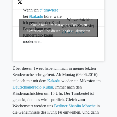
Wenn ich
@timwiese
bei
#kakadu
höre, wäre
— Wurzel9nichtsie
ich gerne wieder Kind.
Klicke hier, um Marketing-Cookies zu
(@wurzel9nichtsie)
Besser kann man
akzeptieren und diesen Inhalt zu aktivieren
20. Mai 2016
Kinderradio kaum
moderieren.
Über diesen Tweet habe ich mich in meiner letzten
Sendewoche sehr gefreut. Ab Montag (06.06.2016)
teile ich mir mit dem
Kakadu
wieder ein Mikrofon im
Deutschlandradio Kultur
. Immer nach den
Kindernachrichten um 15 Uhr. Der Turnbeutel ist
gepackt, denn es wird sportlich. Gleich zum
Wochenstart werden uns
Berliner Shaolin Mönche
in
die Geheimnisse des Kung Fu einweihen. Und dann