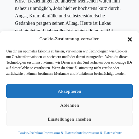
Krise. Beziehungen zu anderen Menschen waren ihm
nahezu unmöglich, Jobs hielt er höchstens kurz durch.
Angst, Krampfanfälle und selbstzerstörerische
Gedanken prägten seinen Alltag. Heute ist Lukas
verheiratet und liebevoller Vater eines Kindes. Mit
seiner Frau betreibt er einen kleinen Laden im
Cookie-Zustimmung verwalten
Schwarzwald. Was hat ihm geholfen, wieder Kontrolle
Um dir ein optimales Erlebnis zu bieten, verwenden wir Technologien wie Cookies,
über sein Leben zu erlangen? Was ist aus seinen
um Geräteinformationen zu speichern und/oder darauf zuzugreifen. Wenn du diesen
Ängsten, seiner Wut und seiner Verzweiflung
Technologien zustimmst, können wir Daten wie das Surfverhalten oder eindeutige IDs
geworden? Wie blickt er heute auf sich und die Zeit
auf dieser Website verarbeiten. Wenn du deine Zustimmung nicht erteilst oder
zurückziehst, können bestimmte Merkmale und Funktionen beeinträchtigt werden.
damals? Bis Januar werde ich versuchen, das zu
ergründen. Dann wird die Sendung ausgestrahlt.
Akzeptieren
Ablehnen
Einstellungen ansehen
© 2026 Tim Wiese |
Kontakt
|
Impressum & Datenschutz
| Website:
Dailyhero
Cookie-Richtlinie
Impressum & Datenschutz
Impressum & Datenschutz