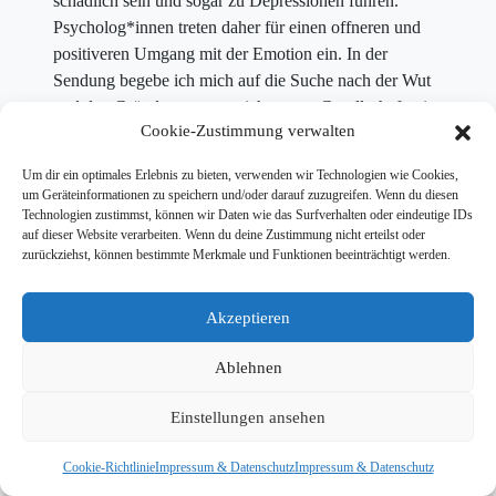
schädlich sein und sogar zu Depressionen führen.
Psycholog*innen treten daher für einen offneren und
positiveren Umgang mit der Emotion ein. In der
Sendung begebe ich mich auf die Suche nach der Wut
und den Gründen, warum sich unsere Gesellschaft mit
Cookie-Zustimmung verwalten
diesem wichtigen Gefühl so schwertut.
Um dir ein optimales Erlebnis zu bieten, verwenden wir Technologien wie Cookies,
Sendetermin ist der 20. Februar.
um Geräteinformationen zu speichern und/oder darauf zuzugreifen. Wenn du diesen
Technologien zustimmst, können wir Daten wie das Surfverhalten oder eindeutige IDs
auf dieser Website verarbeiten. Wenn du deine Zustimmung nicht erteilst oder
zurückziehst, können bestimmte Merkmale und Funktionen beeinträchtigt werden.
Akzeptieren
© 2026 Tim Wiese |
Kontakt
|
Impressum & Datenschutz
| Website:
Dailyhero
Ablehnen
Einstellungen ansehen
Cookie-Richtlinie
Impressum & Datenschutz
Impressum & Datenschutz