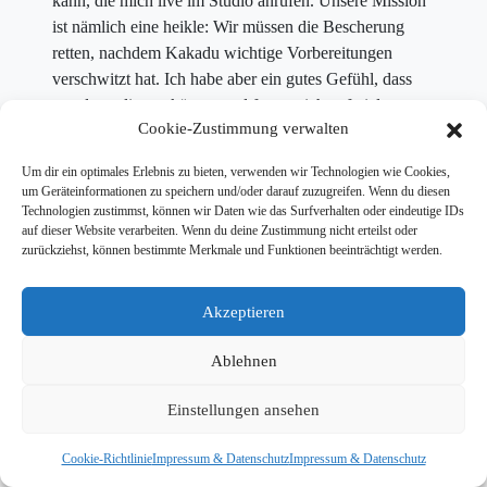
kann, die mich live im Studio anrufen. Unsere Mission
ist nämlich eine heikle: Wir müssen die Bescherung
retten, nachdem Kakadu wichtige Vorbereitungen
verschwitzt hat. Ich habe aber ein gutes Gefühl, dass
uns das gelingen könnte und freue mich auf viele
Cookie-Zustimmung verwalten
Anrufer!
Um dir ein optimales Erlebnis zu bieten, verwenden wir Technologien wie Cookies,
um Geräteinformationen zu speichern und/oder darauf zuzugreifen. Wenn du diesen
Technologien zustimmst, können wir Daten wie das Surfverhalten oder eindeutige IDs
auf dieser Website verarbeiten. Wenn du deine Zustimmung nicht erteilst oder
zurückziehst, können bestimmte Merkmale und Funktionen beeinträchtigt werden.
Akzeptieren
© 2026 Tim Wiese |
Kontakt
|
Impressum & Datenschutz
| Website:
Dailyhero
Ablehnen
Einstellungen ansehen
Cookie-Richtlinie
Impressum & Datenschutz
Impressum & Datenschutz