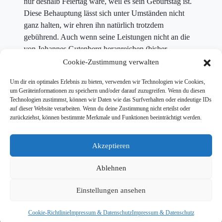
nur deshalb Feiertag wäre, weil es sein Geburtstag ist.
Diese Behauptung lässt sich unter Umständen nicht
ganz halten, wir ehren ihn natürlich trotzdem
gebührend. Auch wenn seine Leistungen nicht an die
von Johannes Gutenberg heranreichen (bisher
zumindest). Auf die Spuren des Erfinders habe ich mich
Cookie-Zustimmung verwalten
in Mainz begeben. Im Gutenberg – Museum war ich
Um dir ein optimales Erlebnis zu bieten, verwenden wir Technologien wie Cookies,
zusammen mit Kinderreportern unterwegs. Unter
um Geräteinformationen zu speichern und/oder darauf zuzugreifen. Wenn du diesen
anderem haben wir die alte Druckstube erkundet.
Technologien zustimmst, können wir Daten wie das Surfverhalten oder eindeutige IDs
Anlässlich des 550. Todestages von Gutenberg läuft am
auf dieser Website verarbeiten. Wenn du deine Zustimmung nicht erteilst oder
zurückziehst, können bestimmte Merkmale und Funktionen beeinträchtigt werden.
1. Mai ab kurz nach acht die Wiederholung der Kakadu
Reise nach Mainz.
Akzeptieren
Ablehnen
Einstellungen ansehen
© 2026 Tim Wiese |
Kontakt
|
Impressum & Datenschutz
| Website:
Dailyhero
Cookie-Richtlinie
Impressum & Datenschutz
Impressum & Datenschutz