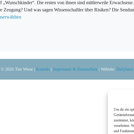
f „Wunschkinder“. Die ersten von ihnen sind mittlerweile Erwachsene.
e Zeugung? Und was sagen Wissenschaftler über Risiken? Die Send
serwählten
© 2026 Tim Wiese |
Kontakt
|
Impressum & Datenschutz
| Website:
Dailyhero
Um dir ein op
Geräteinforma
zustimmst, kö
verarbeiten. 
und Funktione