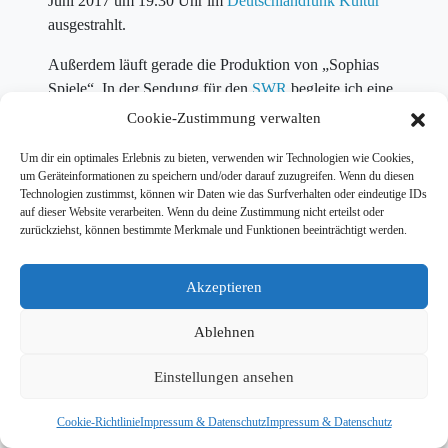
Juni 2017 um 19.30 Uhr im
Deutschlandfunk Kultur
ausgestrahlt.
Außerdem läuft gerade die Produktion von „Sophias
Spiele“. In der Sendung für den
SWR
begleite ich eine
junge Brettspiele-Entwicklerin bei der Arbeit.
Cookie-Zustimmung verwalten
Ausstrahlungstermin ist im Juli. Ich sage hier rechtzeitig
Um dir ein optimales Erlebnis zu bieten, verwenden wir Technologien wie Cookies,
Bescheid, wann die Würfel fallen, um mal im Bild zu
um Geräteinformationen zu speichern und/oder darauf zuzugreifen. Wenn du diesen
bleiben.
Technologien zustimmst, können wir Daten wie das Surfverhalten oder eindeutige IDs
auf dieser Website verarbeiten. Wenn du deine Zustimmung nicht erteilst oder
zurückziehst, können bestimmte Merkmale und Funktionen beeinträchtigt werden.
Akzeptieren
© 2026 Tim Wiese |
Kontakt
|
Impressum & Datenschutz
| Website:
Ablehnen
Dailyhero
Einstellungen ansehen
Cookie-Richtlinie
Impressum & Datenschutz
Impressum & Datenschutz