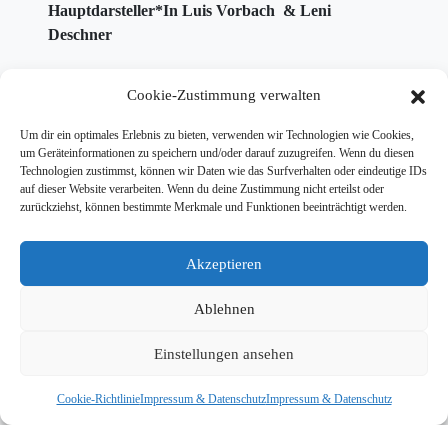
Hauptdarsteller*In Luis Vorbach & Leni
Deschner
Montag, 04.07.2022
I
17.00 Uhr
I
CinemaxX
I
Cookie-Zustimmung verwalten
Magdeburg
I Gäste: die Hauptdarsteller*In Luis
Vorbach & Leni Deschner
Um dir ein optimales Erlebnis zu bieten, verwenden wir Technologien wie Cookies,
um Geräteinformationen zu speichern und/oder darauf zuzugreifen. Wenn du diesen
Dienstag, 05.07.2022
I
14.00 Uhr
I
Zuckerfabrik
I
Technologien zustimmst, können wir Daten wie das Surfverhalten oder eindeutige IDs
Halberstadt
I Gäste: die Hauptdarsteller*In Luis
auf dieser Website verarbeiten. Wenn du deine Zustimmung nicht erteilst oder
zurückziehst, können bestimmte Merkmale und Funktionen beeinträchtigt werden.
Vorbach & Leni Deschner
Sonntag, 10.07.2022
I
13.00 Uhr
I
Weltspiegel
I
Akzeptieren
Cottbus
I Gäste: die Hauptdarsteller*In Luis
Vorbach & Leni Deschner
Ablehnen
Sonntag, 10.07.2022
I
15.00 Uhr
I
Spreewald
Einstellungen ansehen
Lichtspiele
I
Lübben
I Gäste: die Hauptdarsteller*In
Luis Vorbach & Leni Deschner I Karten gibt es
Cookie-Richtlinie
Impressum & Datenschutz
Impressum & Datenschutz
direkt und nur im Kino!