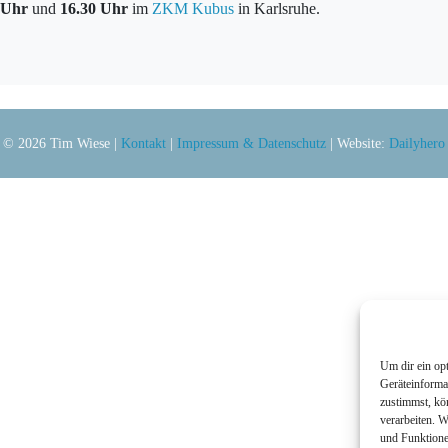
5 Uhr
und
16.30 Uhr
im
ZKM Kubus
in Karlsruhe.
© 2026 Tim Wiese |
Kontakt
|
Impressum & Datenschutz
| Website:
Dailyhero
Um dir ein op
Geräteinforma
zustimmst, kö
verarbeiten. 
und Funktione