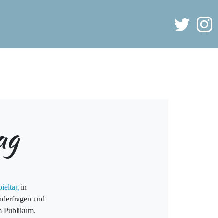
ag
ieltag
in
nderfragen und
im Publikum.